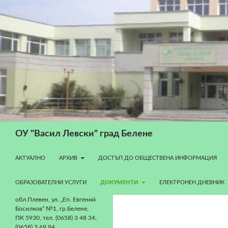
Търсене
ОУ "Васил Левски" град Белене
КЪМ СЪДЪРЖАНИЕТО
АКТУАЛНО
АРХИВ
ДОСТЪП ДО ОБЩЕСТВЕНА ИНФОРМАЦИЯ
ОБРАЗОВАТЕЛНИ УСЛУГИ
ДОКУМЕНТИ
ЕЛЕКТРОНЕН ДНЕВНИК
обл.Плевен, ул. „Еп. Евгений
Босилков” №1, гр.Белене,
ПК 5930, тел. (0658) 3 48 34,
(0658) 3 69 94