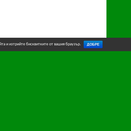
ДОБРЕ
айта и изтрийте бисквитките от вашия браузър.