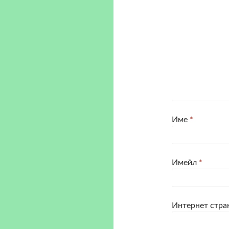
Име
*
Имейл
*
Интернет стра