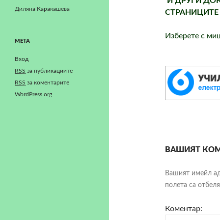
И ДРУГИ ДО
Диляна Каракашева
СТРАНИЦИТЕ
Изберете с миш
МЕТА
Вход
RSS
за публикациите
RSS
за коментарите
WordPress.org
ВАШИЯТ КОМ
Вашият имейл ад
полета са отбел
Коментар: